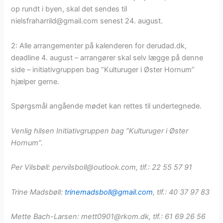
op rundt i byen, skal det sendes til
nielsfraharrild@gmail.com senest 24. august.
2: Alle arrangementer på kalenderen for derudad.dk,
deadline 4. august – arrangører skal selv lægge på denne
side – initiativgruppen bag ”Kulturuger i Øster Hornum”
hjælper gerne.
Spørgsmål angående mødet kan rettes til undertegnede.
Venlig hilsen Initiativgruppen bag ”Kulturuger i Øster
Hornum”.
Per Vilsbøll:
pervilsboll@outlook.com,
tlf.: 22 55 57 91
Trine Madsbøll:
trinemadsboll@gmail.com
, tlf.: 40 37 97 83
Mette Bach-Larsen: mett0901@rkom.dk, tlf.: 61 69 26 56