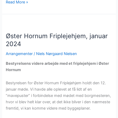
Stormen
Read More »
“Rolf”
hærgede
på
Katbakken
Øster Hornum Friplejehjem, januar
2024
Arrangementer
/
Niels Nørgaard Nielsen
Bestyrelsens videre arbejde med et friplejehjem i Øster
Hornum
Bestyrelsen for Øster Hornum Friplejehjem holdt den 12.
januar møde. Vi havde alle oplevet at få lidt af en
”mavepuster” i forbindelse med mødet med borgmesteren,
hvor vi blev helt klar over, at det ikke bliver i den nærmeste
fremtid, vi kan komme videre med byggeplaner.