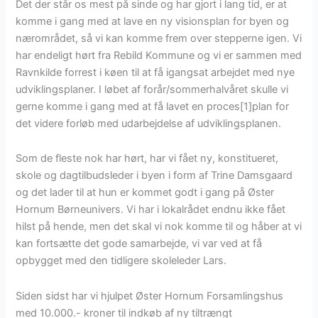
Det der står os mest på sinde og har gjort i lang tid, er at
komme i gang med at lave en ny visionsplan for byen og
nærområdet, så vi kan komme frem over stepperne igen. Vi
har endeligt hørt fra Rebild Kommune og vi er sammen med
Ravnkilde forrest i køen til at få igangsat arbejdet med nye
udviklingsplaner. I løbet af forår/sommerhalvåret skulle vi
gerne komme i gang med at få lavet en proces[1]plan for
det videre forløb med udarbejdelse af udviklingsplanen.
Som de fleste nok har hørt, har vi fået ny, konstitueret,
skole og dagtilbudsleder i byen i form af Trine Damsgaard
og det lader til at hun er kommet godt i gang på Øster
Hornum Børneunivers. Vi har i lokalrådet endnu ikke fået
hilst på hende, men det skal vi nok komme til og håber at vi
kan fortsætte det gode samarbejde, vi var ved at få
opbygget med den tidligere skoleleder Lars.
Siden sidst har vi hjulpet Øster Hornum Forsamlingshus
med 10.000.- kroner til indkøb af ny tiltrængt