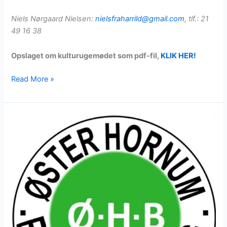
Niels Nørgaard Nielsen:
nielsfraharrild@gmail.com
, tlf.: 21
49 16 38
Opslaget om kulturugemødet som pdf-fil,
KLIK HER!
Inspirationsmøde
Read More »
30.
april
om
Kulturuger
i
Øster
Hornum