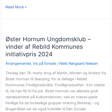
Lokalrådets
Read More »
borgermøde
13.
marts.
Øster Hornum Ungdomsklub –
vinder af Rebild Kommunes
initiativpris 2024
Arrangementer
,
Vis på forside
/
Niels Nørgaard Nielsen
Tirsdag den 19. marts drog af Martin, Morten og Anders fra
Øster Hornum til Skørping, for at deltage i Rebild
Kommunes Frivillighedsråds ’Frivillighedsaften’. Kim stødte
til, da han fik fri fra job. Øster Hornum var allerede godt
repræsenteret på Kulturstationen, ved en masse glade
frivillige fra de forskellige grupper omkring Birkehøj – og
Brugerrådet var da også indstillet til Den Sociale