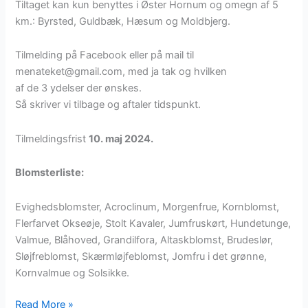
Tiltaget kan kun benyttes i Øster Hornum og omegn af 5
km.: Byrsted, Guldbæk, Hæsum og Moldbjerg.
Tilmelding på Facebook eller på mail til
menateket@gmail.com, med ja tak og hvilken
af de 3 ydelser der ønskes.
Så skriver vi tilbage og aftaler tidspunkt.
Tilmeldingsfrist
10. maj 2024.
Blomsterliste:
Evighedsblomster, Acroclinum, Morgenfrue, Kornblomst,
Flerfarvet Okseøje, Stolt Kavaler, Jumfruskørt, Hundetunge,
Valmue, Blåhoved, Grandilfora, Altaskblomst, Brudeslør,
Sløjfreblomst, Skærmløjfeblomst, Jomfru i det grønne,
Kornvalmue og Solsikke.
Få
Read More »