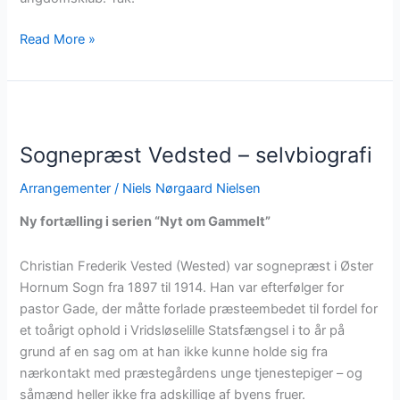
Øster
Read More »
Hornum
Ungdomsklub
–
vinder
af
Sognepræst Vedsted – selvbiografi
Rebild
Arrangementer
/
Niels Nørgaard Nielsen
Kommunes
initiativpris
Ny fortælling i serien “Nyt om Gammelt”
2024
Christian Frederik Vested (Wested) var sognepræst i Øster
Hornum Sogn fra 1897 til 1914. Han var efterfølger for
pastor Gade, der måtte forlade præsteembedet til fordel for
et toårigt ophold i Vridsløselille Statsfængsel i to år på
grund af en sag om at han ikke kunne holde sig fra
nærkontakt med præstegårdens unge tjenestepiger – og
såmænd heller ikke fra adskillige af byens fruer.