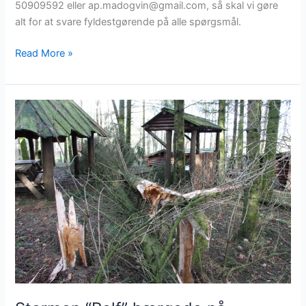
50909592 eller ap.madogvin@gmail.com, så skal vi gøre
alt for at svare fyldestgørende på alle spørgsmål.
Lokalrådet
Read More »
orienterer
–
og
søger
ny
medlemmer