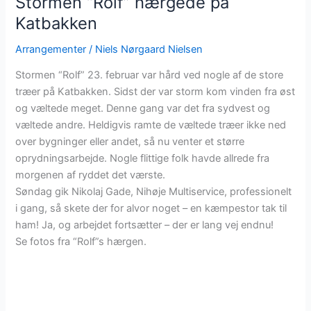
Stormen “Rolf” hærgede på
Katbakken
Arrangementer
/
Niels Nørgaard Nielsen
Stormen “Rolf” 23. februar var hård ved nogle af de store
træer på Katbakken. Sidst der var storm kom vinden fra øst
og væltede meget. Denne gang var det fra sydvest og
væltede andre. Heldigvis ramte de væltede træer ikke ned
over bygninger eller andet, så nu venter et større
oprydningsarbejde. Nogle flittige folk havde allrede fra
morgenen af ryddet det værste.
Søndag gik Nikolaj Gade, Nihøje Multiservice, professionelt
i gang, så skete der for alvor noget – en kæmpestor tak til
ham! Ja, og arbejdet fortsætter – der er lang vej endnu!
Se fotos fra “Rolf”s hærgen.