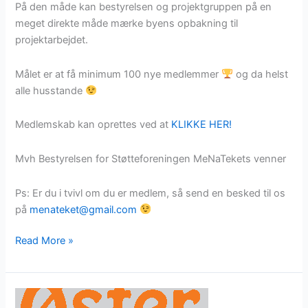
På den måde kan bestyrelsen og projektgruppen på en
meget direkte måde mærke byens opbakning til
projektarbejdet.
Målet er at få minimum 100 nye medlemmer
og da helst
alle husstande
Medlemskab kan oprettes ved at
KLIKKE HER!
Mvh Bestyrelsen for Støtteforeningen MeNaTekets venner
Ps: Er du i tvivl om du er medlem, så send en besked til os
på
menateket@gmail.com
Støtteforeningen
Read More »
MeNaTekets
venner
–
er