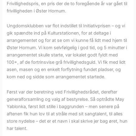
Frivillighedspris, en pris der de to foregående år var gået til
frivilligheden i Øster Hornum.
Ungdomsklubben var flot indstillet til Initiativprisen – og vi
gik spændte ind på Kulturstationen, for at deltage i
arrangementet og for at se om vi kunne få lidt med hjem til
Øster Hornum. Vi kom selvfølgelig i god tid, og 5 minutter i
arrangementet skulle starte, var lokalet godt fyldt med
100+, af de fortrinsvise grå frivillighedsguld. Vi fik med lidt
asen, masen og en enkelt forflytning fundet pladser, og
kom ned og sidde som arrangementet startede.
Først var der beretning ved Frivillighedsrådet, derefter
generalforsamling og valg af bestyrelse. Så optrådte May
Yablonka, først lidt stille i baggrunden – men senere på
aftenen fik hun lov til at stråle med sit sangtalent, til alles
store nydelse – det er et navn i skal skrive jer bag øret, hun
har talent.