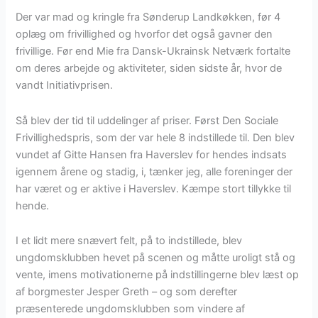
Der var mad og kringle fra Sønderup Landkøkken, før 4
oplæg om frivillighed og hvorfor det også gavner den
frivillige. Før end Mie fra Dansk-Ukrainsk Netværk fortalte
om deres arbejde og aktiviteter, siden sidste år, hvor de
vandt Initiativprisen.
Så blev der tid til uddelinger af priser. Først Den Sociale
Frivillighedspris, som der var hele 8 indstillede til. Den blev
vundet af Gitte Hansen fra Haverslev for hendes indsats
igennem årene og stadig, i, tænker jeg, alle foreninger der
har været og er aktive i Haverslev. Kæmpe stort tillykke til
hende.
I et lidt mere snævert felt, på to indstillede, blev
ungdomsklubben hevet på scenen og måtte uroligt stå og
vente, imens motivationerne på indstillingerne blev læst op
af borgmester Jesper Greth – og som derefter
præsenterede ungdomsklubben som vindere af