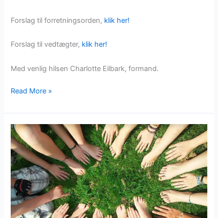
Forslag til forretningsorden,
klik her!
Forslag til vedtægter,
klik her!
Med venlig hilsen Charlotte Eilbark, formand.
Borgerforeningen
Read More »
indkalder
til
generalforsamling
22.
april