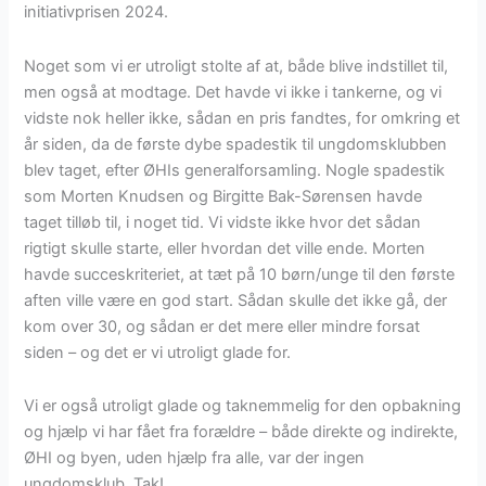
initiativprisen 2024.
Noget som vi er utroligt stolte af at, både blive indstillet til,
men også at modtage. Det havde vi ikke i tankerne, og vi
vidste nok heller ikke, sådan en pris fandtes, for omkring et
år siden, da de første dybe spadestik til ungdomsklubben
blev taget, efter ØHIs generalforsamling. Nogle spadestik
som Morten Knudsen og Birgitte Bak-Sørensen havde
taget tilløb til, i noget tid. Vi vidste ikke hvor det sådan
rigtigt skulle starte, eller hvordan det ville ende. Morten
havde succeskriteriet, at tæt på 10 børn/unge til den første
aften ville være en god start. Sådan skulle det ikke gå, der
kom over 30, og sådan er det mere eller mindre forsat
siden – og det er vi utroligt glade for.
Vi er også utroligt glade og taknemmelig for den opbakning
og hjælp vi har fået fra forældre – både direkte og indirekte,
ØHI og byen, uden hjælp fra alle, var der ingen
ungdomsklub. Tak!