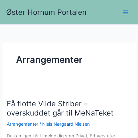
Gå
Øster Hornum Portalen
til
indholdet
Arrangementer
Få flotte Vilde Striber –
overskuddet går til MeNaTeket
Arrangementer
/
Niels Nørgaard Nielsen
Du kan igen i år tilmelde dig som Privat, Erhverv eller