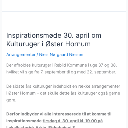
flotte
Vilde
Striber
–
overskuddet
Inspirationsmøde 30. april om
går
Kulturuger i Øster Hornum
til
MeNaTeket
Arrangementer
/
Niels Nørgaard Nielsen
Der afholdes kulturuger i Rebild Kommune i uge 37 og 38,
hvilket vil sige fra 7. september til og med 22. september.
De sidste års kulturuger indeholdt en række arrangementer
i Øster Hornum – det skulle dette års kulturuger også gerne
gøre.
Derfor indbyder vi alle interesserede til at komme til
inspirationsmøde
tirsdag d. 30. april kl. 19.00 på
Lokalhistorisk Arkiv, Birkehøjvej 8.