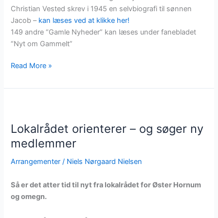
Christian Vested skrev i 1945 en selvbiografi til sønnen
Jacob –
kan læses ved at klikke her!
149 andre “Gamle Nyheder” kan læses under fanebladet
“Nyt om Gammelt”
Sognepræst
Read More »
Vedsted
–
selvbiografi
Lokalrådet orienterer – og søger ny
medlemmer
Arrangementer
/
Niels Nørgaard Nielsen
Så er det atter tid til nyt fra lokalrådet for Øster Hornum
og omegn.