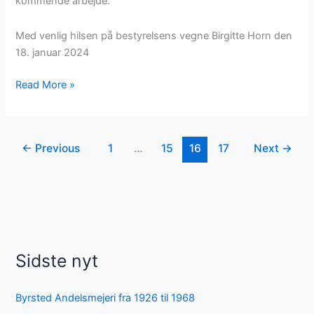
kommende arbejde.
Med venlig hilsen på bestyrelsens vegne Birgitte Horn den
18. januar 2024
Øster
Read More »
Hornum
Friplejehjem,
januar
←
Previous
1
…
15
16
17
Next
→
2024
Sidste nyt
Byrsted Andelsmejeri fra 1926 til 1968