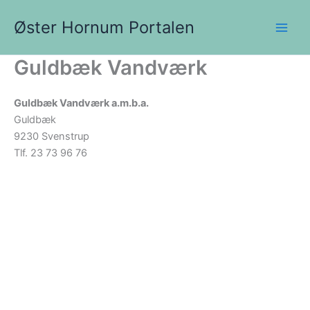
Gå
Øster Hornum Portalen
til
indholdet
Guldbæk Vandværk
Guldbæk Vandværk a.m.b.a.
Guldbæk
9230 Svenstrup
Tlf. 23 73 96 76