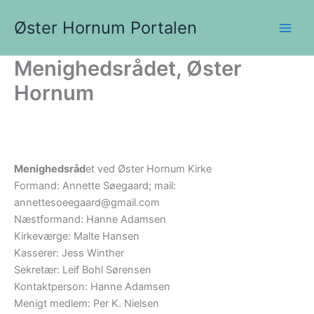
Gå
Øster Hornum Portalen
til
indholdet
Menighedsrådet, Øster
Hornum
Menighedsråd
et ved Øster Hornum Kirke
Formand: Annette Søegaard; mail:
annettesoeegaard@gmail.com
Næstformand: Hanne Adamsen
Kirkeværge: Malte Hansen
Kasserer: Jess Winther
Sekretær: Leif Bohl Sørensen
Kontaktperson: Hanne Adamsen
Menigt medlem: Per K. Nielsen