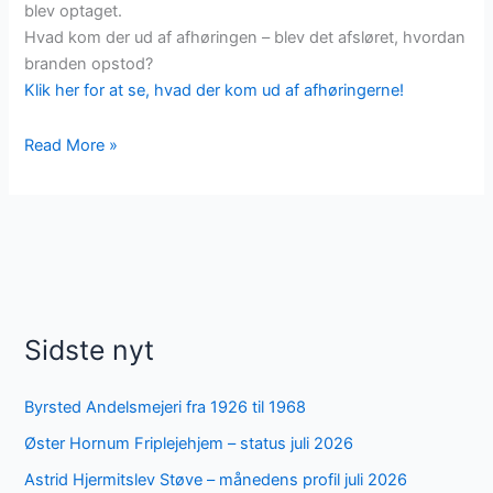
blev optaget.
Hvad kom der ud af afhøringen – blev det afsløret, hvordan
branden opstod?
Klik her for at se, hvad der kom ud af afhøringerne!
Brandforhør
Read More »
efter
Øster
Hornums
brand
13.
juni
1889
Sidste nyt
Byrsted Andelsmejeri fra 1926 til 1968
Øster Hornum Friplejehjem – status juli 2026
Astrid Hjermitslev Støve – månedens profil juli 2026