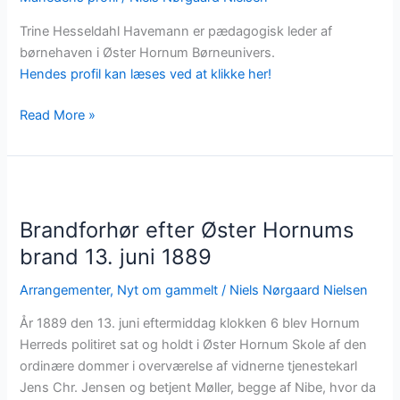
Trine Hesseldahl Havemann er pædagogisk leder af
børnehaven i Øster Hornum Børneunivers.
Hendes profil kan læses ved at klikke her!
Månedens
Read More »
profil
januar
2025:
Trine
Hesseldahl
Brandforhør efter Øster Hornums
Havemann
brand 13. juni 1889
Arrangementer
,
Nyt om gammelt
/
Niels Nørgaard Nielsen
År 1889 den 13. juni eftermiddag klokken 6 blev Hornum
Herreds politiret sat og holdt i Øster Hornum Skole af den
ordinære dommer i overværelse af vidnerne tjenestekarl
Jens Chr. Jensen og betjent Møller, begge af Nibe, hvor da