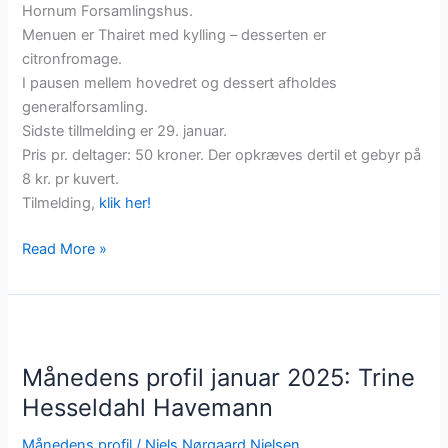
Hornum Forsamlingshus.
Menuen er Thairet med kylling – desserten er
citronfromage.
I pausen mellem hovedret og dessert afholdes
generalforsamling.
Sidste tillmelding er 29. januar.
Pris pr. deltager: 50 kroner. Der opkræves dertil et gebyr på
8 kr. pr kuvert.
Tilmelding,
klik her!
Vi
Read More »
spiser
Sammen
5.
februar
Månedens profil januar 2025: Trine
Hesseldahl Havemann
Månedens profil
/
Niels Nørgaard Nielsen