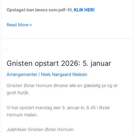
Opslaget kan læses som pdf-fil,
KLIK HER!
Politisk
Read More »
fredagsbar
28.
november
Gnisten opstart 2026: 5. januar
Arrangementer
/
Niels Nørgaard Nielsen
Gnisten Øster Hornum Ønsker alle en glædelig jul og et
godt Nytår.
Vi har opstart mandag den 5. januar kl. 8.45 i Øster
Hornum Hallen.
Julehilsen Gnisten Øster Hornum