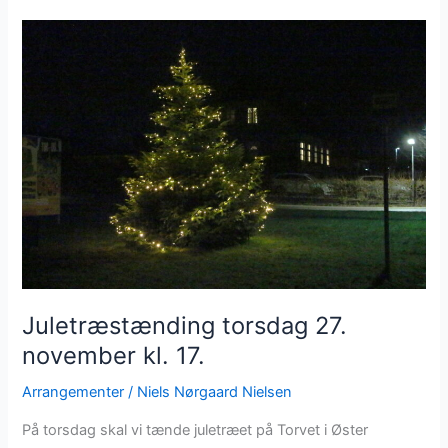
tændt
Juletræstænding torsdag 27.
november kl. 17.
Arrangementer
/
Niels Nørgaard Nielsen
På torsdag skal vi tænde juletræet på Torvet i Øster