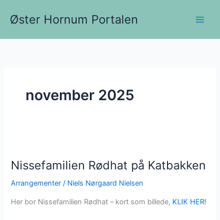
Gå
Øster Hornum Portalen
til
indholdet
november 2025
Nissefamilien Rødhat på Katbakken
Arrangementer
/
Niels Nørgaard Nielsen
Her bor Nissefamilien Rødhat – kort som billede,
KLIK HER!