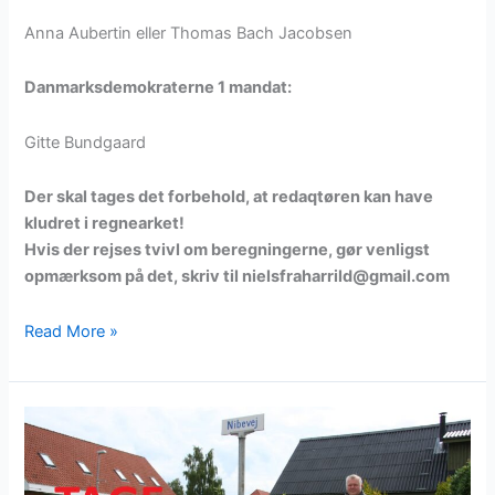
Anna Aubertin eller Thomas Bach Jacobsen
Danmarksdemokraterne 1 mandat:
Gitte Bundgaard
Der skal tages det forbehold, at redaqtøren kan have
kludret i regnearket!
Hvis der rejses tvivl om beregningerne, gør venligst
opmærksom på det, skriv til nielsfraharrild@gmail.com
Byrådet,
Read More »
hvis
Øster
Hornum
bestemte