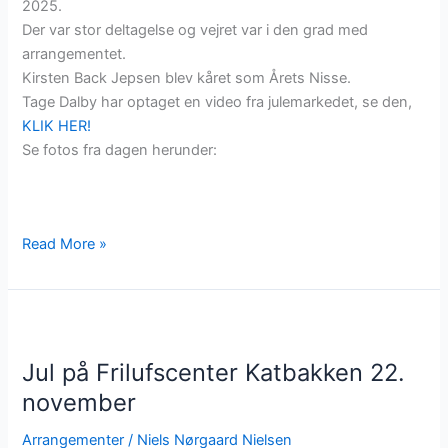
2025.
Der var stor deltagelse og vejret var i den grad med
arrangementet.
Kirsten Back Jepsen blev kåret som Årets Nisse.
Tage Dalby har optaget en video fra julemarkedet, se den,
KLIK HER!
Se fotos fra dagen herunder:
Fotos
Read More »
fra
Julemarked
på
Katbakken
2025
Jul på Frilufscenter Katbakken 22.
november
Arrangementer
/
Niels Nørgaard Nielsen