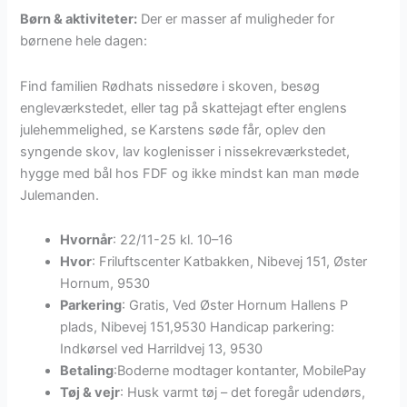
Børn & aktiviteter:
Der er masser af muligheder for
børnene hele dagen:
Find familien Rødhats nissedøre i skoven, besøg
engleværkstedet, eller tag på skattejagt efter englens
julehemmelighed, se Karstens søde får, oplev den
syngende skov, lav koglenisser i nissekreværkstedet,
hygge med bål hos FDF og ikke mindst kan man møde
Julemanden.
Hvornår
: 22/11-25 kl. 10–16
Hvor
: Friluftscenter Katbakken, Nibevej 151, Øster
Hornum, 9530
Parkering
: Gratis, Ved Øster Hornum Hallens P
plads, Nibevej 151,9530 Handicap parkering:
Indkørsel ved Harrildvej 13, 9530
Betaling
:Boderne modtager kontanter, MobilePay
Tøj & vejr
: Husk varmt tøj – det foregår udendørs,