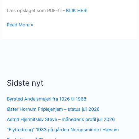
Læs opslaget som PDF-fil –
KLIK HER!
FDFs
Read More »
Adventsmarked
29.
november
Sidste nyt
Byrsted Andelsmejeri fra 1926 til 1968
Øster Hornum Friplejehjem – status juli 2026
Astrid Hjermitslev Støve – månedens profil juli 2026
“Flyttedreng” 1933 på gården Norupsminde i Hæsum