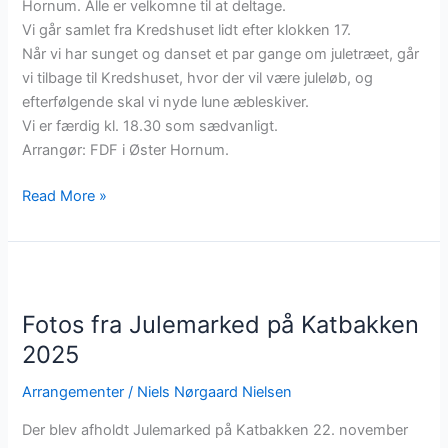
Hornum. Alle er velkomne til at deltage.
Vi går samlet fra Kredshuset lidt efter klokken 17.
Når vi har sunget og danset et par gange om juletræet, går
vi tilbage til Kredshuset, hvor der vil være juleløb, og
efterfølgende skal vi nyde lune æbleskiver.
Vi er færdig kl. 18.30 som sædvanligt.
Arrangør: FDF i Øster Hornum.
Juletræstænding
Read More »
torsdag
27.
november
kl.
17.
Fotos fra Julemarked på Katbakken
2025
Arrangementer
/
Niels Nørgaard Nielsen
Der blev afholdt Julemarked på Katbakken 22. november