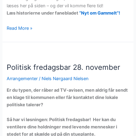
læses her på siden – og der vil komme flere tid!
Læs historierne under fanebladet
“Nyt om Gammelt”!
Tage
Read More »
Dalby
fortæller
–
lunt,
muntert
Politisk fredagsbar 28. november
og
Arrangementer
/
Niels Nørgaard Nielsen
skævt
Er du typen, der råber ad TV-avisen, men aldrig får sendt
en klage til kommunen eller får kontaktet dine lokale
politiske talerør?
Så har vi løsningen: Politisk fredagsbar! Her kan du
ventilere dine holdninger med levende mennesker i
stedet for at skælde ud på din stueplante.