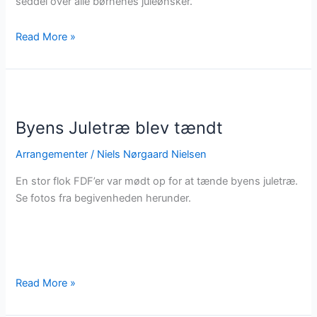
seddel over alle børnenes juleønsker.
Nissefamilien
Read More »
Rødhat
på
Katbakken
Byens Juletræ blev tændt
Arrangementer
/
Niels Nørgaard Nielsen
En stor flok FDF’er var mødt op for at tænde byens juletræ.
Se fotos fra begivenheden herunder.
Byens
Read More »
Juletræ
blev