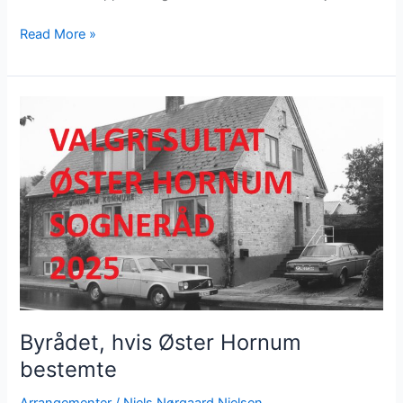
Jul
Read More »
på
Frilufscenter
Katbakken
22.
november
Byrådet, hvis Øster Hornum
bestemte