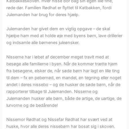
Katbakkeskoven. Hver nisse bor bag sin egen lille fine,
røde dør. Familien Rødhat er flyttet til Katbakken, fordi
Julemanden har brug for deres hjælp.
Julemanden har givet dem en vigtig opgave – de skal
hjælpe ham med at holde øje med byens børn, lave drillerier
og indsamle alle børnenes juleønsker.
Nisserne har i løbet af december meget travlt med at
besøge alle familierne i byen. Når de kommer trætte hjem
fra besøgene, elsker de, når søde børn har lagt en lille ting
til dem – fx en pebernød, en mandel, en tegning eller noget
andet i deres nissebo – og de husker de søde børn, når de
rapporterer tilbage til Julemanden. Nisserne og
Julemanden husker alle børn, både de artige, de uartige, de
lurvorne og de bedårende!
Nissemor Rødhat og Nissefar Rødhat har svært ved at
huske, hvor alle deres nissebørn har bosat sig i skoven.