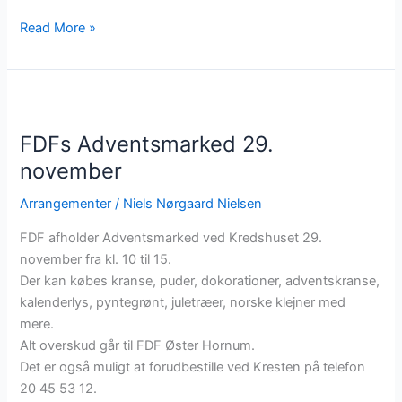
Gnisten
Read More »
opstart
2026:
5.
januar
FDFs Adventsmarked 29.
november
Arrangementer
/
Niels Nørgaard Nielsen
FDF afholder Adventsmarked ved Kredshuset 29.
november fra kl. 10 til 15.
Der kan købes kranse, puder, dokorationer, adventskranse,
kalenderlys, pyntegrønt, juletræer, norske klejner med
mere.
Alt overskud går til FDF Øster Hornum.
Det er også muligt at forudbestille ved Kresten på telefon
20 45 53 12.