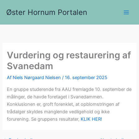
Gå
Øster Hornum Portalen
til
indholdet
Vurdering og restaurering af
Svanedam
Af
Niels Nørgaard Nielsen
/
16. september 2025
En gruppe studerende fra AAU fremlagde 10. september de
målinger, de havde foretaget i Svanedammen.
Konklusionen er, groft forenklet, at opblomstringen af
trådalger skyldes manglende vedligehold og ikke
forurening. Se gruppens resultater,
KLIK HER!