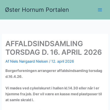
Gå
Øster Hornum Portalen
til
indholdet
AFFALDSINDSAMLING
TORSDAG D. 16. APRIL 2026
Af
Niels Nørgaard Nielsen
/
12. april 2026
Borgerforeningen arrangerer affaldsindsamling torsdag
d.16.4.26.
Vi mødes ved cykelskuret i hallen kl.14.30 eller når I er
hjemme fra job. Der vil være en kasse med plastposer til
at samle skrald i.