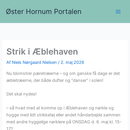
Gå
Øster Hornum Portalen
til
indholdet
Strik i Æblehaven
Af
Niels Nørgaard Nielsen
/
2. maj 2026
Nu blomstrer pæretræerne – og om ganske få dage er det
æbletræerne, der både dufter og ”danser” i solen!
Det skal nydes!
– så hvad med at komme op i Æblehaven og nørkle og
hygge med lidt strikketøj eller andet håndarbejde sammen
med andre hyggelige nørklere på ONSDAG d. 6. maj kl. 15-
17?